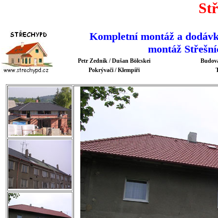
St
Kompletní montáž a dodávk
montáž Střešní
Petr Zedník / Dušan Bölcskei
Budova
Pokrývači / Klempíři