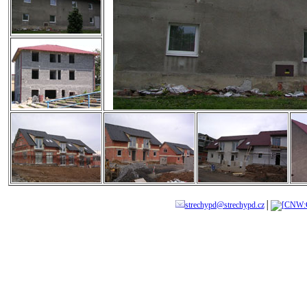
strechypd@strechypd.cz
│