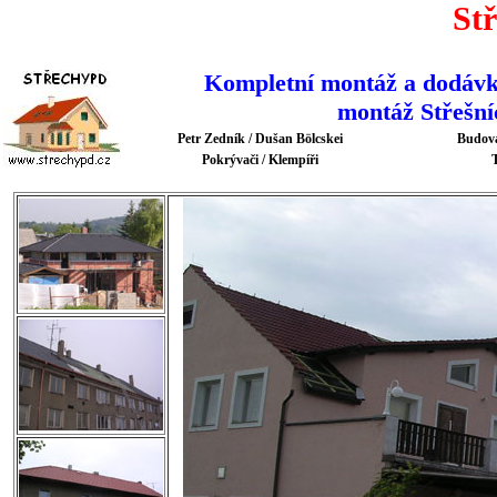
St
Kompletní montáž a dodávk
montáž Střešní
Petr Zedník / Dušan Bölcskei
Budova
Pokrývači / Klempíři