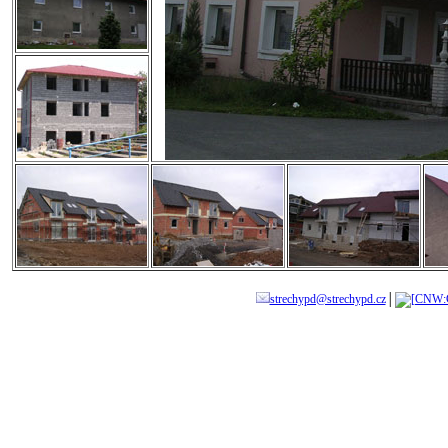
strechypd@strechypd.cz
│